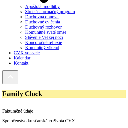
Apoštolát modlitby
Stretká - formačný program
Duchovná obnova
Duchovné cvičenia
Duchovný rozhovor
Komunitné sväté omše
Slávenie Veľkej noci
Koncoročné reflexie
Komunitný víkend
CVX vo svete
Kalendár
Kontakt
Family Clock
Fakturačné údaje
Spoločenstvo kresťanského života CVX