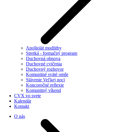
Apoštolát modlitby
Stretká - formačný program
Duchovná obnova
Duchovné cvičenia
Duchovný rozhovor
Komunitné sväté omše
Slávenie Veľkej noci
Koncoročné reflexie
Komunitný víkend
CVX vo svete
Kalendár
Kontakt
O nás