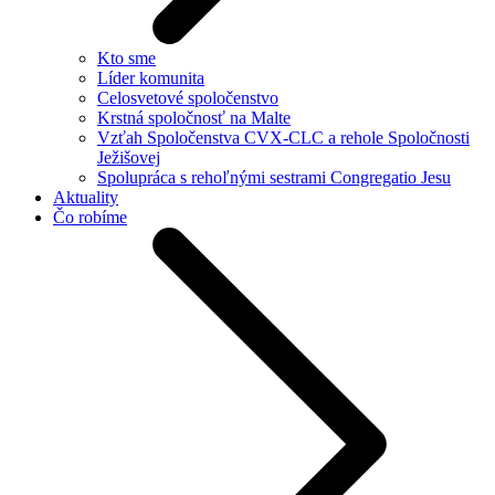
Kto sme
Líder komunita
Celosvetové spoločenstvo
Krstná spoločnosť na Malte
Vzťah Spoločenstva CVX-CLC a rehole Spoločnosti
Ježišovej
Spolupráca s rehoľnými sestrami Congregatio Jesu
Aktuality
Čo robíme