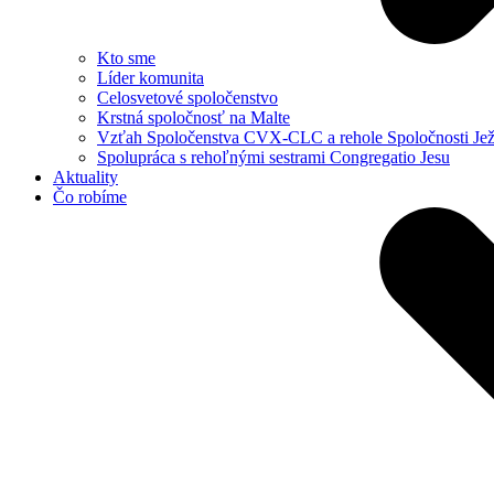
Kto sme
Líder komunita
Celosvetové spoločenstvo
Krstná spoločnosť na Malte
Vzťah Spoločenstva CVX-CLC a rehole Spoločnosti Jež
Spolupráca s rehoľnými sestrami Congregatio Jesu
Aktuality
Čo robíme