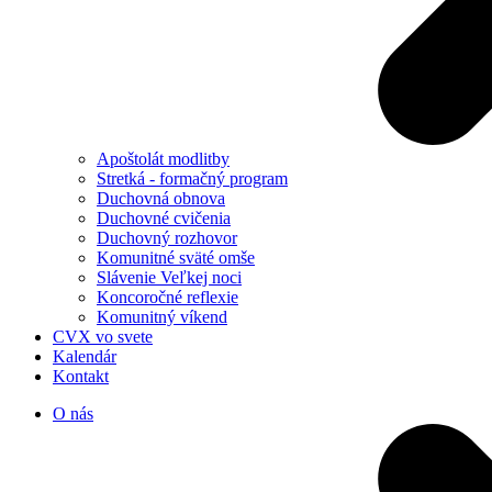
Apoštolát modlitby
Stretká - formačný program
Duchovná obnova
Duchovné cvičenia
Duchovný rozhovor
Komunitné sväté omše
Slávenie Veľkej noci
Koncoročné reflexie
Komunitný víkend
CVX vo svete
Kalendár
Kontakt
O nás