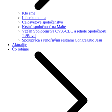
Kto sme
Líder komunita
Celosvetové spoločenstvo
Krstná spoločnosť na Malte
Vzťah Spoločenstva CVX-CLC a rehole Spoločnosti
Ježišovej
Spolupráca s rehoľnými sestrami Congregatio Jesu
Aktuality
Čo robíme