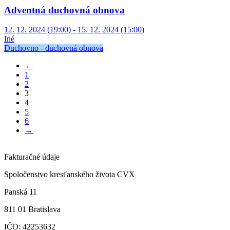
Adventná duchovná obnova
12. 12. 2024 (19:00) - 15. 12. 2024 (15:00)
Iné
Duchovno - duchovná obnova
←
1
2
3
4
5
6
→
Fakturačné údaje
Spoločenstvo kresťanského života CVX
Panská 11
811 01 Bratislava
IČO: 42253632