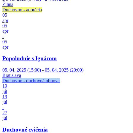
Žilina
Duchovno - adorácia
05
apr
05
apr
-
05
apr
Popoludnie s Ignácom
05. 04. 2025 (15:00) - 05. 04. 2025 (20:00)
Bratislava
Duchovno - duchovná obnova
19
júl
19
júl
-
27
júl
Duchovné cvičenia