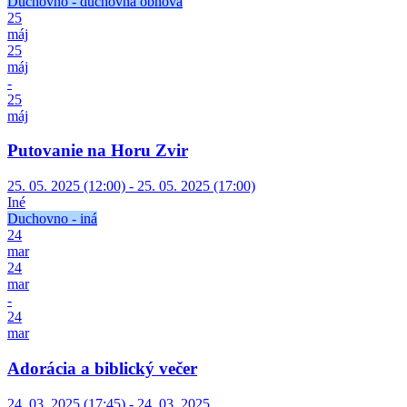
Duchovno - duchovná obnova
25
máj
25
máj
-
25
máj
Putovanie na Horu Zvir
25. 05. 2025 (12:00) - 25. 05. 2025 (17:00)
Iné
Duchovno - iná
24
mar
24
mar
-
24
mar
Adorácia a biblický večer
24. 03. 2025 (17:45) - 24. 03. 2025