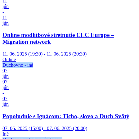
11
jún
-
11
jún
Online modlitbové stretnutie CLC Europe –
Migration network
11. 06. 2025 (19:30) - 11. 06. 2025 (20:30)
Online
Duchovno - iná
07
jún
07
jún
-
07
jún
Popoludnie s Ignácom: Ticho, slovo a Duch Svätý
07. 06. 2025 (15:00) - 07. 06. 2025 (20:00)
Iné