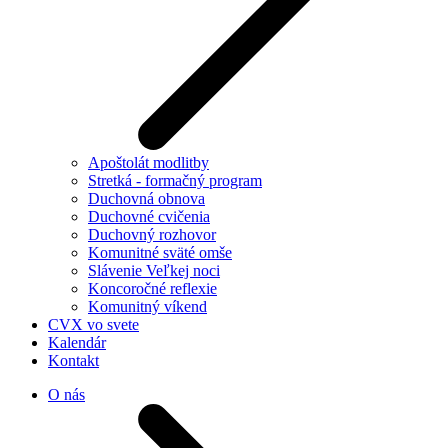
Apoštolát modlitby
Stretká - formačný program
Duchovná obnova
Duchovné cvičenia
Duchovný rozhovor
Komunitné sväté omše
Slávenie Veľkej noci
Koncoročné reflexie
Komunitný víkend
CVX vo svete
Kalendár
Kontakt
O nás