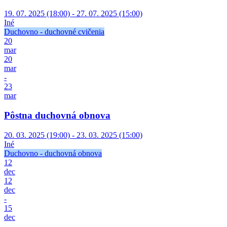
19. 07. 2025 (18:00) - 27. 07. 2025 (15:00)
Iné
Duchovno - duchovné cvičenia
20
mar
20
mar
-
23
mar
Pôstna duchovná obnova
20. 03. 2025 (19:00) - 23. 03. 2025 (15:00)
Iné
Duchovno - duchovná obnova
12
dec
12
dec
-
15
dec