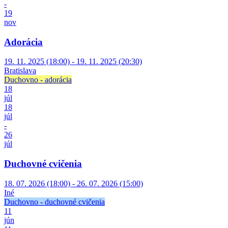
-
19
nov
Adorácia
19. 11. 2025 (18:00) - 19. 11. 2025 (20:30)
Bratislava
Duchovno - adorácia
18
júl
18
júl
-
26
júl
Duchovné cvičenia
18. 07. 2026 (18:00) - 26. 07. 2026 (15:00)
Iné
Duchovno - duchovné cvičenia
11
jún